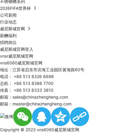
不锈钢槽系列
2026FIFA世界杯
公司新闻
行业动态
威尼斯城官网
薪酬福利
招聘岗位
威尼斯城官网登入
vnsr威尼斯城官网
vns6060威尼斯城官网
地址：江苏省启东市滨海工业园区黄海路60号
电话：
+86 513 8326 6698
总机：
+86 513 8386 7700
传真： +86 513 8333 3810
邮箱：
sales@chinazhengheng.com
邮箱：
master@chinazhengheng.com
Copyright © 2023 vns6060威尼斯城官网