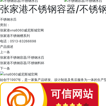
张家港不锈钢容器/不锈
不锈钢水舀
类别：
张家港vns6060威尼斯城官网
张家港不锈钢槽系列
电话：0513-83266698
产品描述
上一条
张家港不锈钢容器/不锈钢水舀
张家港不锈钢容器/不锈钢料杯
下一条
始创于1997年，是一家集产品研发、设计制造及售后服务为一体的生产型