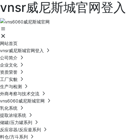
vnsr威尼斯城官网登入
网站首页
vnsr威尼斯城官网登入
公司简介
企业文化
资质荣誉
工厂实貌
生产与检测
外商考察与技术交流
vns6060威尼斯城官网
乳化系统
提取浓缩系统
储罐/压力罐系列
反应容器/反应釜系列
料仓/方斗系列