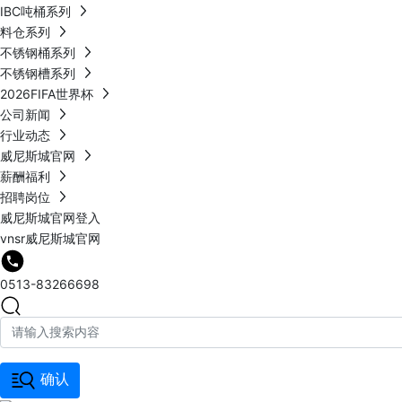
IBC吨桶系列
料仓系列
不锈钢桶系列
不锈钢槽系列
2026FIFA世界杯
公司新闻
行业动态
威尼斯城官网
薪酬福利
招聘岗位
威尼斯城官网登入
vnsr威尼斯城官网
0513-83266698
确认