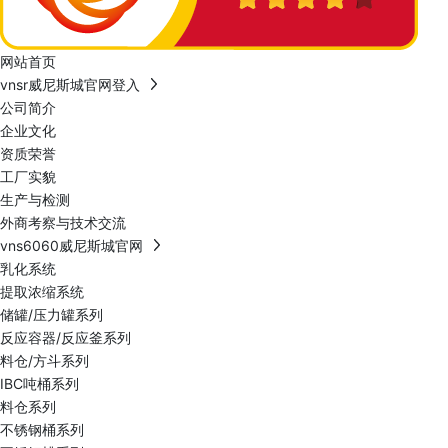
网站首页
vnsr威尼斯城官网登入
公司简介
企业文化
资质荣誉
工厂实貌
生产与检测
外商考察与技术交流
vns6060威尼斯城官网
乳化系统
提取浓缩系统
储罐/压力罐系列
反应容器/反应釜系列
料仓/方斗系列
IBC吨桶系列
料仓系列
不锈钢桶系列