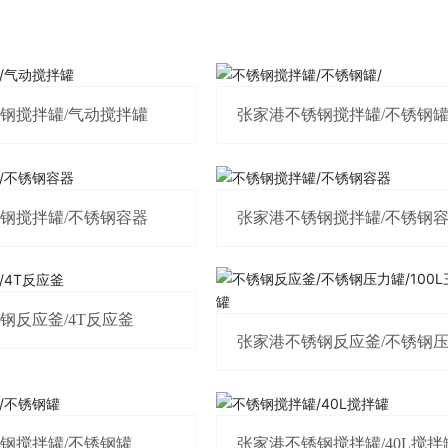
钢搅拌罐/气动搅拌罐
张家港不锈钢搅拌罐/不锈钢罐
钢搅拌罐/不锈钢容器
张家港不锈钢搅拌罐/不锈钢
钢反应釜/4T反应釜
张家港不锈钢反应釜/不锈钢压
100L三层搅拌罐
钢搅拌罐/不锈钢罐
张家港不锈钢搅拌罐/40L搅拌