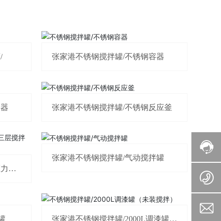
/
张家港不锈钢搅拌罐/不锈钢容器
容器
张家港不锈钢搅拌罐/不锈钢反应釜
张家港不锈钢搅拌罐/气动搅拌罐
力罐/
罐
张家港不锈钢搅拌罐/2000L调漆罐