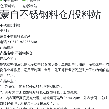
蒙自不锈钢料仓/投料站
不锈钢投料站
类别：
蒙自不锈钢料仓系列
电话：0513-83266698
产品描述
产品名称: 不锈钢料仓
产品介绍：
散状物料搬运机械化系统中的仓储设备，主要起中间储存、系统缓冲和均
衡作业等作用。适用于制药、食品、化工等行业密闭型生产工艺物料的输
送、转运。
产品特点：
1、料仓采用优质304或316L不锈钢材料。
2、外形为方形圆角锥形料仓或圆型料仓，造型美观。
3、内表面经高度抛光处理，粗糙度可达到Ra≤0.2μm；外表镜面、拉丝
或喷砂处理，粗糙度可达到Ra≤0.4μm。
4、料仓有高强度结构，所有转角均圆弧过渡，无死角、无残留。