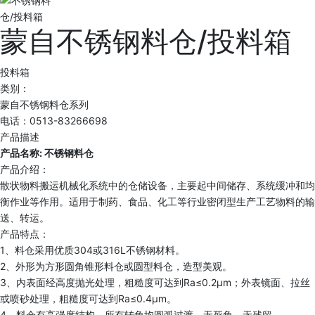
蒙自不锈钢料仓/投料箱
投料箱
类别：
蒙自不锈钢料仓系列
电话：0513-83266698
产品描述
产品名称: 不锈钢料仓
产品介绍：
散状物料搬运机械化系统中的仓储设备，主要起中间储存、系统缓冲和均
衡作业等作用。适用于制药、食品、化工等行业密闭型生产工艺物料的输
送、转运。
产品特点：
1、料仓采用优质304或316L不锈钢材料。
2、外形为方形圆角锥形料仓或圆型料仓，造型美观。
3、内表面经高度抛光处理，粗糙度可达到Ra≤0.2μm；外表镜面、拉丝
或喷砂处理，粗糙度可达到Ra≤0.4μm。
4、料仓有高强度结构，所有转角均圆弧过渡，无死角、无残留。