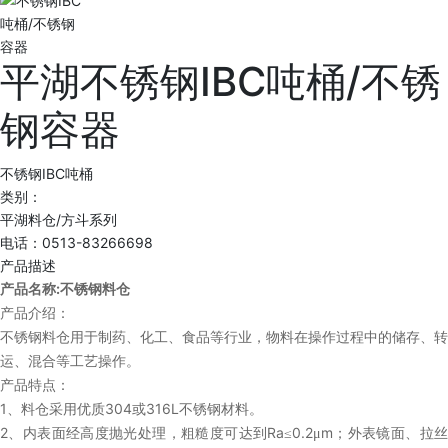
平湖不锈钢IBC吨桶/不锈
钢容器
不锈钢IBC吨桶
类别：
平湖料仓/方斗系列
电话：0513-83266698
产品描述
:
产品名称
不锈钢料仓
产品介绍：
不锈钢料仓用于制药、化工、食品等行业，物料在操作过程中的储存、转
运、混合等工艺操作。
产品特点：
1
304
316L
、料仓采用优质
或
不锈钢材料。
2
Ra
0.2
m
、内表面经高度抛光处理，粗糙度可达到
≤
μ
；外表镜面、拉