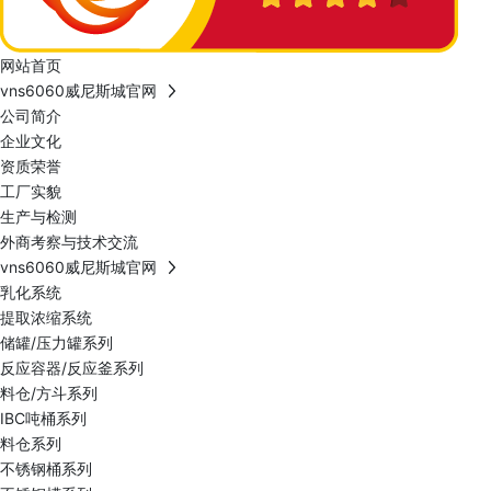
网站首页
vns6060威尼斯城官网
公司简介
企业文化
资质荣誉
工厂实貌
生产与检测
外商考察与技术交流
vns6060威尼斯城官网
乳化系统
提取浓缩系统
储罐/压力罐系列
反应容器/反应釜系列
料仓/方斗系列
IBC吨桶系列
料仓系列
不锈钢桶系列