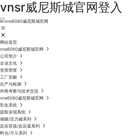
vnsr威尼斯城官网登入
网站首页
vns6060威尼斯城官网
公司简介
企业文化
资质荣誉
工厂实貌
生产与检测
外商考察与技术交流
vns6060威尼斯城官网
乳化系统
提取浓缩系统
储罐/压力罐系列
反应容器/反应釜系列
料仓/方斗系列