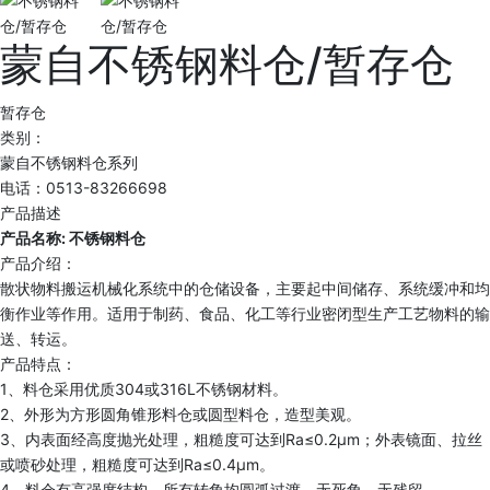
蒙自不锈钢料仓/暂存仓
暂存仓
类别：
蒙自不锈钢料仓系列
电话：0513-83266698
产品描述
产品名称: 不锈钢料仓
产品介绍：
散状物料搬运机械化系统中的仓储设备，主要起中间储存、系统缓冲和均
衡作业等作用。适用于制药、食品、化工等行业密闭型生产工艺物料的输
送、转运。
产品特点：
1、料仓采用优质304或316L不锈钢材料。
2、外形为方形圆角锥形料仓或圆型料仓，造型美观。
3、内表面经高度抛光处理，粗糙度可达到Ra≤0.2μm；外表镜面、拉丝
或喷砂处理，粗糙度可达到Ra≤0.4μm。
4、料仓有高强度结构，所有转角均圆弧过渡，无死角、无残留。