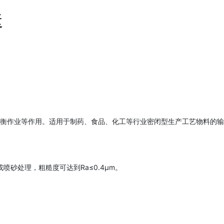
送
衡作业等作用。适用于制药、食品、化工等行业密闭型生产工艺物料的输
喷砂处理，粗糙度可达到Ra≤0.4μm。