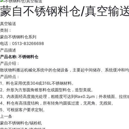
蒙自不锈钢料仓/真空输
真空输送
类别：
蒙自不锈钢料仓系列
电话：0513-83266698
产品描述
产品名称: 不锈钢料仓
产品介绍：
散状物料搬运机械化系统中的仓储设备，主要起中间储存、系统缓冲和均
产品特点：
1、料仓采用优质304或316L不锈钢材料。
2、外形为方形圆角锥形料仓或圆型料仓，造型美观。
3、内表面经高度抛光处理，粗糙度可达到Ra≤0.2μm；外表镜面、拉丝或
4、料仓有高强度结构，所有转角均圆弧过渡，无死角、无残留。
5、可根据客户要求定制。
上一条
蒙自不锈钢料仓/锡粉机