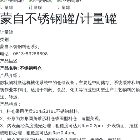
蒙自不锈钢罐/计量罐
计量罐
类别：
蒙自不锈钢料仓系列
电话：0513-83266698
产品描述
产品名称: 不锈钢料仓
产品介绍：
散状物料搬运机械化系统中的仓储设备，主要起中间储存、系统缓冲和均
衡作业等作用。适用于制药、食品、化工等行业密闭型生产工艺物料的输
送、转运。
产品特点：
1、料仓采用优质304或316L不锈钢材料。
2、外形为方形圆角锥形料仓或圆型料仓，造型美观。
3、内表面经高度抛光处理，粗糙度可达到Ra≤0.2μm；外表镜面、拉丝
或喷砂处理，粗糙度可达到Ra≤0.4μm。
4、料仓有高强度结构，所有转角均圆弧过渡，无死角、无残留。