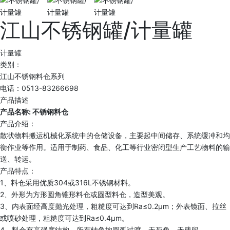
江山不锈钢罐/计量罐
计量罐
类别：
江山不锈钢料仓系列
电话：0513-83266698
产品描述
产品名称: 不锈钢料仓
产品介绍：
散状物料搬运机械化系统中的仓储设备，主要起中间储存、系统缓冲和均
衡作业等作用。适用于制药、食品、化工等行业密闭型生产工艺物料的输
送、转运。
产品特点：
1、料仓采用优质304或316L不锈钢材料。
2、外形为方形圆角锥形料仓或圆型料仓，造型美观。
3、内表面经高度抛光处理，粗糙度可达到Ra≤0.2μm；外表镜面、拉丝
或喷砂处理，粗糙度可达到Ra≤0.4μm。
4、料仓有高强度结构，所有转角均圆弧过渡，无死角、无残留。