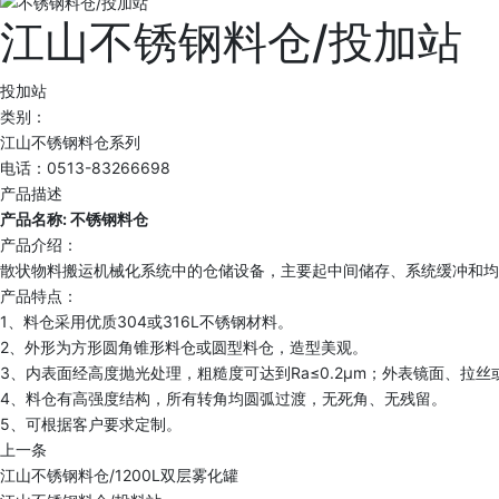
江山不锈钢料仓/投加站
投加站
类别：
江山不锈钢料仓系列
电话：0513-83266698
产品描述
产品名称: 不锈钢料仓
产品介绍：
散状物料搬运机械化系统中的仓储设备，主要起中间储存、系统缓冲和均
产品特点：
1、料仓采用优质304或316L不锈钢材料。
2、外形为方形圆角锥形料仓或圆型料仓，造型美观。
3、内表面经高度抛光处理，粗糙度可达到Ra≤0.2μm；外表镜面、拉丝或
4、料仓有高强度结构，所有转角均圆弧过渡，无死角、无残留。
5、可根据客户要求定制。
上一条
江山不锈钢料仓/1200L双层雾化罐