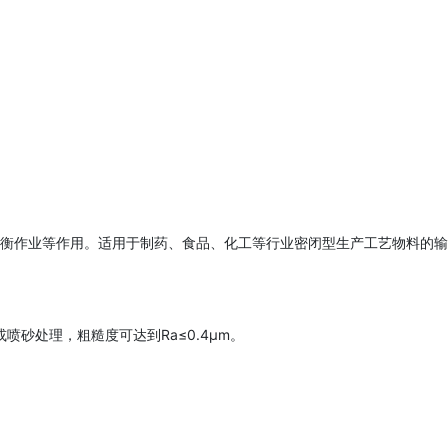
衡作业等作用。适用于制药、食品、化工等行业密闭型生产工艺物料的输
喷砂处理，粗糙度可达到Ra≤0.4μm。