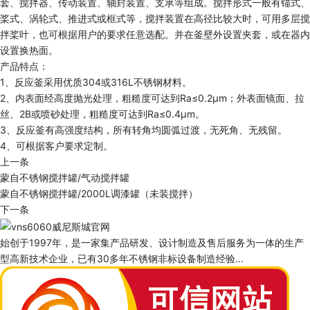
套、搅拌器、传动装置、轴封装置、支承等组成。搅拌形式一般有锚式、
桨式、涡轮式、推进式或框式等，搅拌装置在高径比较大时，可用多层搅
拌桨叶，也可根据用户的要求任意选配。并在釜壁外设置夹套，或在器内
设置换热面。
产品特点：
1、反应釜采用优质304或316L不锈钢材料。
2、内表面经高度抛光处理，粗糙度可达到Ra≤0.2μm；外表面镜面、拉
丝、2B或喷砂处理，粗糙度可达到Ra≤0.4μm。
3、反应釜有高强度结构，所有转角均圆弧过渡，无死角、无残留。
4、可根据客户要求定制。
上一条
蒙自不锈钢搅拌罐/气动搅拌罐
蒙自不锈钢搅拌罐/2000L调漆罐（未装搅拌）
下一条
始创于1997年，是一家集产品研发、设计制造及售后服务为一体的生产
型高新技术企业，已有30多年不锈钢非标设备制造经验...