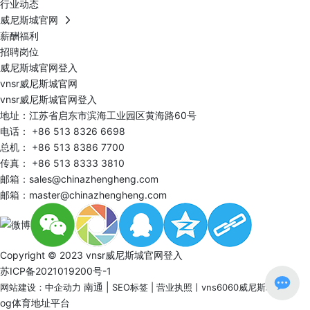
行业动态
威尼斯城官网
薪酬福利
招聘岗位
威尼斯城官网登入
vnsr威尼斯城官网
vnsr威尼斯城官网登入
地址：江苏省启东市滨海工业园区黄海路60号
电话：
+86 513 8326 6698
总机：
+86 513 8386 7700
传真： +86 513 8333 3810
邮箱：
sales@chinazhengheng.com
邮箱：
master@chinazhengheng.com
Copyright © 2023 vnsr威尼斯城官网登入
苏ICP备2021019200号-1
南通
|
网站建设：中企动力
SEO标签
|
营业执照
丨
vns6060威尼斯城官网
og体育地址平台