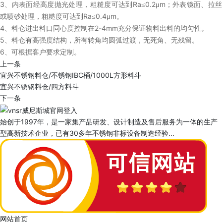
3
Ra
0.2
m
、内表面经高度抛光处理，粗糙度可达到
≤
μ
；外表镜面、拉
Ra
0.4
m
或喷砂处理，粗糙度可达到
≤
μ
。
4
2-4mm
、料仓进出料口同心度控制在
充分保证物料出料的均匀性。
5
、料仓有高强度结构，所有转角均圆弧过渡，无死角、无残留。
6
、可根据客户要求定制。
上一条
宜兴不锈钢料仓/不锈钢IBC桶/1000L方形料斗
宜兴不锈钢料仓/四方料斗
下一条
始创于1997年，是一家集产品研发、设计制造及售后服务为一体的生产
型高新技术企业，已有30多年不锈钢非标设备制造经验...
网站首页