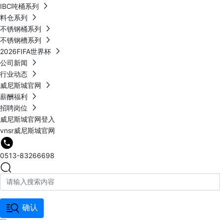
IBC吨桶系列
料仓系列
不锈钢桶系列
不锈钢槽系列
2026FIFA世界杯
公司新闻
行业动态
威尼斯城官网
薪酬福利
招聘岗位
威尼斯城官网登入
vnsr威尼斯城官网
0513-83266698
确认