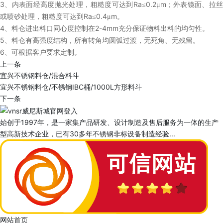
3
Ra
0.2
m
、内表面经高度抛光处理，粗糙度可达到
≤
μ
；外表镜面、拉
Ra
0.4
m
或喷砂处理，粗糙度可达到
≤
μ
。
4
2-4mm
、料仓进出料口同心度控制在
充分保证物料出料的均匀性。
5
、料仓有高强度结构，所有转角均圆弧过渡，无死角、无残留。
6
、可根据客户要求定制。
上一条
宜兴不锈钢料仓/混合料斗
宜兴不锈钢料仓/不锈钢IBC桶/1000L方形料斗
下一条
始创于1997年，是一家集产品研发、设计制造及售后服务为一体的生产
型高新技术企业，已有30多年不锈钢非标设备制造经验...
网站首页