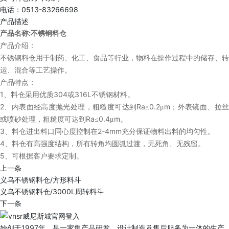
电话：0513-83266698
产品描述
:
产品名称
不锈钢料仓
产品介绍：
不锈钢料仓用于制药、化工、食品等行业，物料在操作过程中的储存、转
运、混合等工艺操作。
产品特点：
1
304
316L
、料仓采用优质
或
不锈钢材料。
2
Ra
0.2
m
、内表面经高度抛光处理，粗糙度可达到
≤
μ
；外表镜面、拉
Ra
0.4
m
或喷砂处理，粗糙度可达到
≤
μ
。
3
2-4mm
、料仓进出料口同心度控制在
充分保证物料出料的均匀性。
4
、料仓有高强度结构，所有转角均圆弧过渡，无死角、无残留。
5
、可根据客户要求定制。
上一条
义乌不锈钢料仓/方形料斗
义乌不锈钢料仓/3000L周转料斗
下一条
始创于1997年，是一家集产品研发、设计制造及售后服务为一体的生产