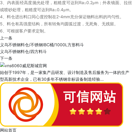
3
Ra
0.2
m
、内表面经高度抛光处理，粗糙度可达到
≤
μ
；外表镜面、拉
Ra
0.4
m
或喷砂处理，粗糙度可达到
≤
μ
。
4
2-4mm
、料仓进出料口同心度控制在
充分保证物料出料的均匀性。
5
、料仓有高强度结构，所有转角均圆弧过渡，无死角、无残留。
6
、可根据客户要求定制。
上一条
义乌不锈钢料仓/不锈钢IBC桶/1000L方形料斗
义乌不锈钢料仓/四方料斗
下一条
始创于1997年，是一家集产品研发、设计制造及售后服务为一体的生产
型高新技术企业，已有30多年不锈钢非标设备制造经验...
网站首页