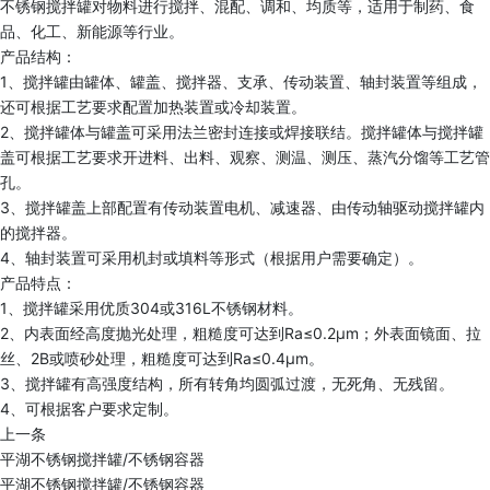
不锈钢搅拌罐对物料进行搅拌、混配、调和、均质等，适用于制药、食
品、化工、新能源等行业。
产品结构：
1、搅拌罐由罐体、罐盖、搅拌器、支承、传动装置、轴封装置等组成，
还可根据工艺要求配置加热装置或冷却装置。
2、搅拌罐体与罐盖可采用法兰密封连接或焊接联结。搅拌罐体与搅拌罐
盖可根据工艺要求开进料、出料、观察、测温、测压、蒸汽分馏等工艺管
孔。
3、搅拌罐盖上部配置有传动装置电机、减速器、由传动轴驱动搅拌罐内
的搅拌器。
4、轴封装置可采用机封或填料等形式（根据用户需要确定）。
产品特点：
1、搅拌罐采用优质304或316L不锈钢材料。
2、内表面经高度抛光处理，粗糙度可达到Ra≤0.2μm；外表面镜面、拉
丝、2B或喷砂处理，粗糙度可达到Ra≤0.4μm。
3、搅拌罐有高强度结构，所有转角均圆弧过渡，无死角、无残留。
4、可根据客户要求定制。
上一条
平湖不锈钢搅拌罐/不锈钢容器
平湖不锈钢搅拌罐/不锈钢容器