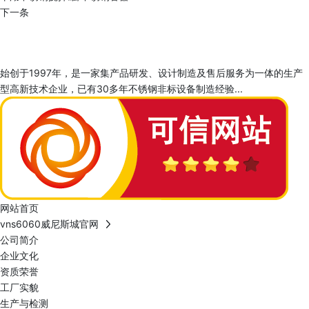
下一条
始创于1997年，是一家集产品研发、设计制造及售后服务为一体的生产
型高新技术企业，已有30多年不锈钢非标设备制造经验...
网站首页
vns6060威尼斯城官网
公司简介
企业文化
资质荣誉
工厂实貌
生产与检测