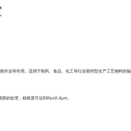
室
衡作业等作用。适用于制药、食品、化工等行业密闭型生产工艺物料的输
喷砂处理，粗糙度可达到Ra≤0.4μm。