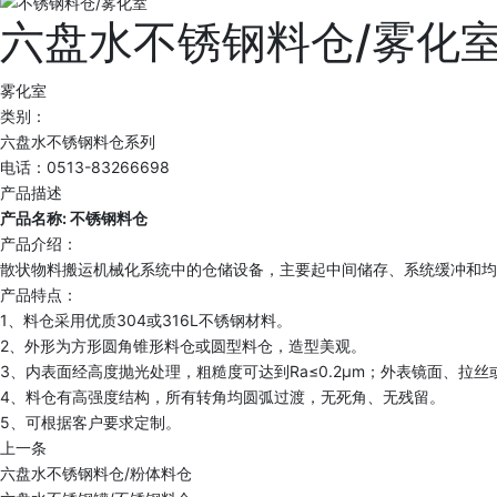
六盘水不锈钢料仓/雾化
雾化室
类别：
六盘水不锈钢料仓系列
电话：0513-83266698
产品描述
产品名称: 不锈钢料仓
产品介绍：
散状物料搬运机械化系统中的仓储设备，主要起中间储存、系统缓冲和均
产品特点：
1、料仓采用优质304或316L不锈钢材料。
2、外形为方形圆角锥形料仓或圆型料仓，造型美观。
3、内表面经高度抛光处理，粗糙度可达到Ra≤0.2μm；外表镜面、拉丝或
4、料仓有高强度结构，所有转角均圆弧过渡，无死角、无残留。
5、可根据客户要求定制。
上一条
六盘水不锈钢料仓/粉体料仓