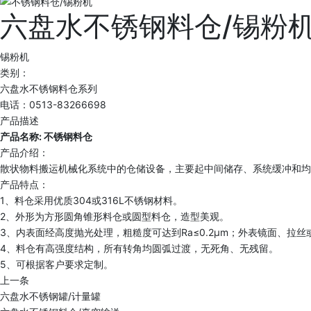
六盘水不锈钢料仓/锡粉
锡粉机
类别：
六盘水不锈钢料仓系列
电话：0513-83266698
产品描述
产品名称: 不锈钢料仓
产品介绍：
散状物料搬运机械化系统中的仓储设备，主要起中间储存、系统缓冲和均
产品特点：
1、料仓采用优质304或316L不锈钢材料。
2、外形为方形圆角锥形料仓或圆型料仓，造型美观。
3、内表面经高度抛光处理，粗糙度可达到Ra≤0.2μm；外表镜面、拉丝或
4、料仓有高强度结构，所有转角均圆弧过渡，无死角、无残留。
5、可根据客户要求定制。
上一条
六盘水不锈钢罐/计量罐