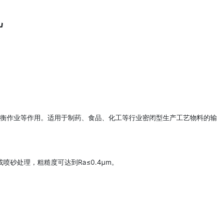
机
衡作业等作用。适用于制药、食品、化工等行业密闭型生产工艺物料的输
喷砂处理，粗糙度可达到Ra≤0.4μm。