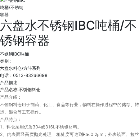
六盘水不锈钢IBC吨桶/不
锈钢容器
不锈钢IBC吨桶
类别：
六盘水料仓/方斗系列
电话：0513-83266698
产品描述
:
产品名称
不锈钢料仓
产品介绍：
不锈钢料仓用于制药、化工、食品等行业，物料在操作过程中的储存、转
运、混合等工艺操作。
产品特点：
1
304
316L
、料仓采用优质
或
不锈钢材料。
2
Ra
0.2
m
、内表面经高度抛光处理，粗糙度可达到
≤
μ
；外表镜面、拉