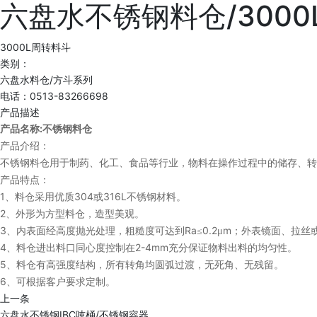
六盘水不锈钢料仓/300
3000L周转料斗
类别：
六盘水料仓/方斗系列
电话：0513-83266698
产品描述
:
产品名称
不锈钢料仓
产品介绍：
不锈钢料仓用于制药、化工、食品等行业，物料在操作过程中的储存、转
产品特点：
1
304
316L
、料仓采用优质
或
不锈钢材料。
2
、外形为方型料仓，造型美观。
3
Ra
0.2
m
、内表面经高度抛光处理，粗糙度可达到
≤
μ
；外表镜面、拉丝
4
2-4mm
、料仓进出料口同心度控制在
充分保证物料出料的均匀性。
5
、料仓有高强度结构，所有转角均圆弧过渡，无死角、无残留。
6
、可根据客户要求定制。
上一条
六盘水不锈钢IBC吨桶/不锈钢容器