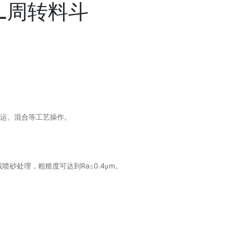
0L周转料斗
运、混合等工艺操作。
Ra
0.4
m
或喷砂处理，粗糙度可达到
≤
μ
。