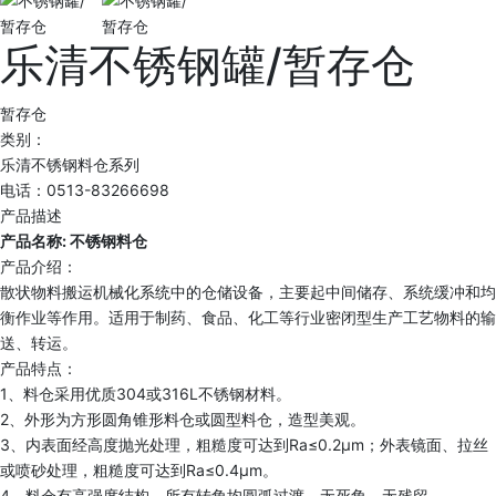
乐清不锈钢罐/暂存仓
暂存仓
类别：
乐清不锈钢料仓系列
电话：0513-83266698
产品描述
产品名称: 不锈钢料仓
产品介绍：
散状物料搬运机械化系统中的仓储设备，主要起中间储存、系统缓冲和均
衡作业等作用。适用于制药、食品、化工等行业密闭型生产工艺物料的输
送、转运。
产品特点：
1、料仓采用优质304或316L不锈钢材料。
2、外形为方形圆角锥形料仓或圆型料仓，造型美观。
3、内表面经高度抛光处理，粗糙度可达到Ra≤0.2μm；外表镜面、拉丝
或喷砂处理，粗糙度可达到Ra≤0.4μm。
4、料仓有高强度结构，所有转角均圆弧过渡，无死角、无残留。