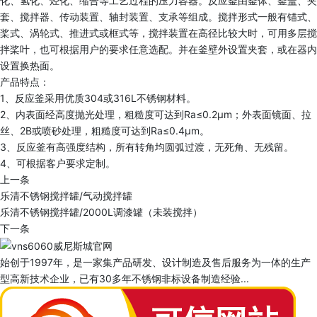
化、氢化、烃化、缩合等工艺过程的压力容器。反应釜由釜体、釜盖、夹
套、搅拌器、传动装置、轴封装置、支承等组成。搅拌形式一般有锚式、
桨式、涡轮式、推进式或框式等，搅拌装置在高径比较大时，可用多层搅
拌桨叶，也可根据用户的要求任意选配。并在釜壁外设置夹套，或在器内
设置换热面。
产品特点：
1、反应釜采用优质304或316L不锈钢材料。
2、内表面经高度抛光处理，粗糙度可达到Ra≤0.2μm；外表面镜面、拉
丝、2B或喷砂处理，粗糙度可达到Ra≤0.4μm。
3、反应釜有高强度结构，所有转角均圆弧过渡，无死角、无残留。
4、可根据客户要求定制。
上一条
乐清不锈钢搅拌罐/气动搅拌罐
乐清不锈钢搅拌罐/2000L调漆罐（未装搅拌）
下一条
始创于1997年，是一家集产品研发、设计制造及售后服务为一体的生产
型高新技术企业，已有30多年不锈钢非标设备制造经验...