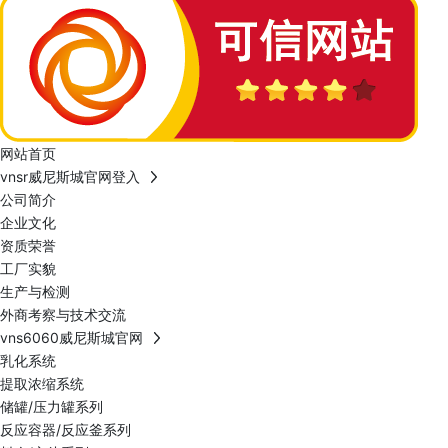
网站首页
vnsr威尼斯城官网登入
公司简介
企业文化
资质荣誉
工厂实貌
生产与检测
外商考察与技术交流
vns6060威尼斯城官网
乳化系统
提取浓缩系统
储罐/压力罐系列
反应容器/反应釜系列