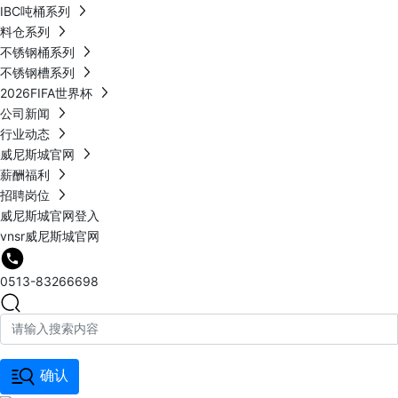
IBC吨桶系列
料仓系列
不锈钢桶系列
不锈钢槽系列
2026FIFA世界杯
公司新闻
行业动态
威尼斯城官网
薪酬福利
招聘岗位
威尼斯城官网登入
vnsr威尼斯城官网
0513-83266698
确认