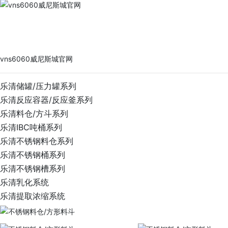
vns6060威尼斯城官网
PRODUCTS
vns6060威尼斯城官网
乐清储罐/压力罐系列
乐清反应容器/反应釜系列
乐清料仓/方斗系列
乐清IBC吨桶系列
乐清不锈钢料仓系列
乐清不锈钢桶系列
乐清不锈钢槽系列
乐清乳化系统
乐清提取浓缩系统