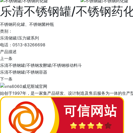
乐清不锈钢罐/不锈钢药
不锈钢药化罐、不锈钢菌种瓶
类别：
乐清储罐/压力罐系列
电话：0513-83266698
产品描述
上一条
乐清不锈钢罐/不锈钢发酵罐/不锈钢移动料斗
乐清不锈钢罐/不锈钢容器
下一条
始创于1997年，是一家集产品研发、设计制造及售后服务为一体的生产型