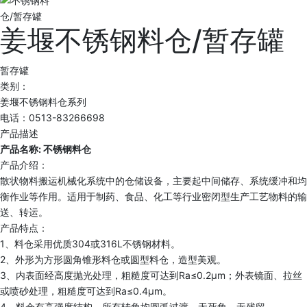
姜堰不锈钢料仓/暂存罐
暂存罐
类别：
姜堰不锈钢料仓系列
电话：0513-83266698
产品描述
产品名称: 不锈钢料仓
产品介绍：
散状物料搬运机械化系统中的仓储设备，主要起中间储存、系统缓冲和均
衡作业等作用。适用于制药、食品、化工等行业密闭型生产工艺物料的输
送、转运。
产品特点：
1、料仓采用优质304或316L不锈钢材料。
2、外形为方形圆角锥形料仓或圆型料仓，造型美观。
3、内表面经高度抛光处理，粗糙度可达到Ra≤0.2μm；外表镜面、拉丝
或喷砂处理，粗糙度可达到Ra≤0.4μm。
4、料仓有高强度结构，所有转角均圆弧过渡，无死角、无残留。