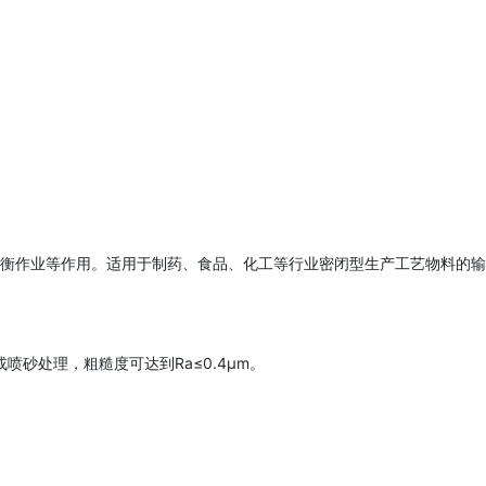
衡作业等作用。适用于制药、食品、化工等行业密闭型生产工艺物料的输
喷砂处理，粗糙度可达到Ra≤0.4μm。