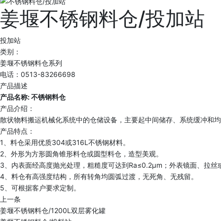
姜堰不锈钢料仓/投加站
投加站
类别：
姜堰不锈钢料仓系列
电话：0513-83266698
产品描述
产品名称: 不锈钢料仓
产品介绍：
散状物料搬运机械化系统中的仓储设备，主要起中间储存、系统缓冲和均
产品特点：
1、料仓采用优质304或316L不锈钢材料。
2、外形为方形圆角锥形料仓或圆型料仓，造型美观。
3、内表面经高度抛光处理，粗糙度可达到Ra≤0.2μm；外表镜面、拉丝或
4、料仓有高强度结构，所有转角均圆弧过渡，无死角、无残留。
5、可根据客户要求定制。
上一条
姜堰不锈钢料仓/1200L双层雾化罐