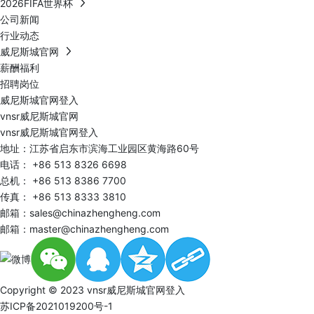
2026FIFA世界杯
公司新闻
行业动态
威尼斯城官网
薪酬福利
招聘岗位
威尼斯城官网登入
vnsr威尼斯城官网
vnsr威尼斯城官网登入
地址：江苏省启东市滨海工业园区黄海路60号
电话：
+86 513 8326 6698
总机：
+86 513 8386 7700
传真： +86 513 8333 3810
邮箱：
sales@chinazhengheng.com
邮箱：
master@chinazhengheng.com
Copyright © 2023 vnsr威尼斯城官网登入
苏ICP备2021019200号-1