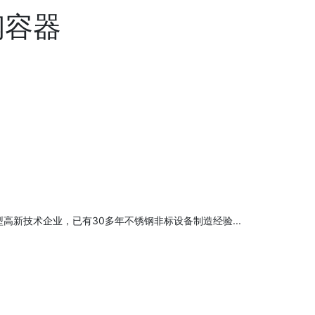
钢容器
高新技术企业，已有30多年不锈钢非标设备制造经验...