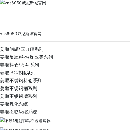
vns6060威尼斯城官网
PRODUCTS
vns6060威尼斯城官网
姜堰储罐/压力罐系列
姜堰反应容器/反应釜系列
姜堰料仓/方斗系列
姜堰IBC吨桶系列
姜堰不锈钢料仓系列
姜堰不锈钢桶系列
姜堰不锈钢槽系列
姜堰乳化系统
姜堰提取浓缩系统