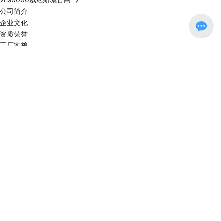
公司简介
企业文化
资质荣誉
工厂实貌
生产与检测
外商考察与技术交流
vns6060威尼斯城官网
乳化系统
提取浓缩系统
储罐/压力罐系列
反应容器/反应釜系列
料仓/方斗系列
IBC吨桶系列
料仓系列
不锈钢桶系列
不锈钢槽系列
2026FIFA世界杯
公司新闻
行业动态