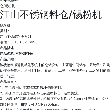
江山不锈钢料仓/锡粉机
锡粉机
类别：
江山不锈钢料仓系列
电话：0513-83266698
产品描述
产品名称: 不锈钢料仓
产品介绍：
散状物料搬运机械化系统中的仓储设备，主要起中间储存、系统缓冲和均
衡作业等作用。适用于制药、食品、化工等行业密闭型生产工艺物料的输
送、转运。
产品特点：
1、料仓采用优质304或316L不锈钢材料。
2、外形为方形圆角锥形料仓或圆型料仓，造型美观。
3、内表面经高度抛光处理，粗糙度可达到Ra≤0.2μm；外表镜面、拉丝
或喷砂处理，粗糙度可达到Ra≤0.4μm。
4、料仓有高强度结构，所有转角均圆弧过渡，无死角、无残留。