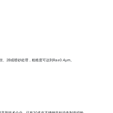
2B或喷砂处理，粗糙度可达到Ra≤0.4μm。
高新技术企业，已有30多年不锈钢非标设备制造经验...