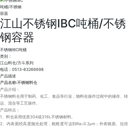
江山不锈钢IBC吨桶/不锈
钢容器
不锈钢IBC吨桶
类别：
江山料仓/方斗系列
电话：0513-83266698
产品描述
:
产品名称
不锈钢料仓
产品介绍：
不锈钢料仓用于制药、化工、食品等行业，物料在操作过程中的储存、转
运、混合等工艺操作。
产品特点：
1
304
316L
、料仓采用优质
或
不锈钢材料。
2
Ra
0.2
m
、内表面经高度抛光处理，粗糙度可达到
≤
μ
；外表镜面、拉