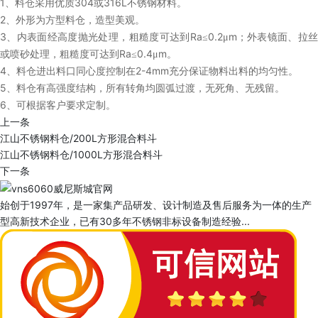
1
304
316L
、料仓采用优质
或
不锈钢材料。
2
、外形为方型料仓，造型美观。
3
Ra
0.2
m
、内表面经高度抛光处理，粗糙度可达到
≤
μ
；外表镜面、拉
Ra
0.4
m
或喷砂处理，粗糙度可达到
≤
μ
。
4
2-4mm
、料仓进出料口同心度控制在
充分保证物料出料的均匀性。
5
、料仓有高强度结构，所有转角均圆弧过渡，无死角、无残留。
6
、可根据客户要求定制。
上一条
江山不锈钢料仓/200L方形混合料斗
江山不锈钢料仓/1000L方形混合料斗
下一条
始创于1997年，是一家集产品研发、设计制造及售后服务为一体的生产
型高新技术企业，已有30多年不锈钢非标设备制造经验...