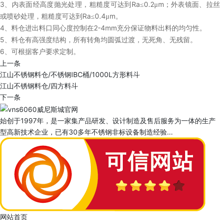
3
Ra
0.2
m
、内表面经高度抛光处理，粗糙度可达到
≤
μ
；外表镜面、拉
Ra
0.4
m
或喷砂处理，粗糙度可达到
≤
μ
。
4
2-4mm
、料仓进出料口同心度控制在
充分保证物料出料的均匀性。
5
、料仓有高强度结构，所有转角均圆弧过渡，无死角、无残留。
6
、可根据客户要求定制。
上一条
江山不锈钢料仓/不锈钢IBC桶/1000L方形料斗
江山不锈钢料仓/四方料斗
下一条
始创于1997年，是一家集产品研发、设计制造及售后服务为一体的生产
型高新技术企业，已有30多年不锈钢非标设备制造经验...
网站首页