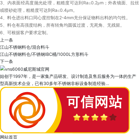
3
Ra
0.2
m
、内表面经高度抛光处理，粗糙度可达到
≤
μ
；外表镜面、拉
Ra
0.4
m
或喷砂处理，粗糙度可达到
≤
μ
。
4
2-4mm
、料仓进出料口同心度控制在
充分保证物料出料的均匀性。
5
、料仓有高强度结构，所有转角均圆弧过渡，无死角、无残留。
6
、可根据客户要求定制。
上一条
江山不锈钢料仓/混合料斗
江山不锈钢料仓/不锈钢IBC桶/1000L方形料斗
下一条
始创于1997年，是一家集产品研发、设计制造及售后服务为一体的生产
型高新技术企业，已有30多年不锈钢非标设备制造经验...
网站首页