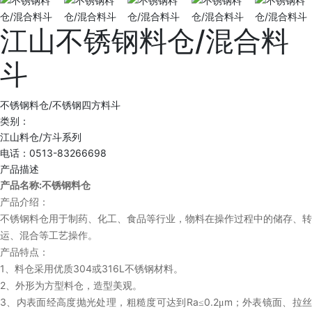
江山不锈钢料仓/混合料
斗
不锈钢料仓/不锈钢四方料斗
类别：
江山料仓/方斗系列
电话：0513-83266698
产品描述
:
产品名称
不锈钢料仓
产品介绍：
不锈钢料仓用于制药、化工、食品等行业，物料在操作过程中的储存、转
运、混合等工艺操作。
产品特点：
1
304
316L
、料仓采用优质
或
不锈钢材料。
2
、外形为方型料仓，造型美观。
3
Ra
0.2
m
、内表面经高度抛光处理，粗糙度可达到
≤
μ
；外表镜面、拉