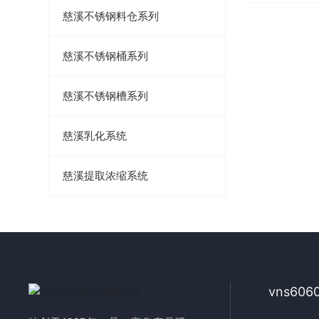
慈溪不锈钢料仓系列
慈溪不锈钢桶系列
慈溪不锈钢槽系列
慈溪乳化系统
慈溪提取浓缩系统
vns60
斯城官