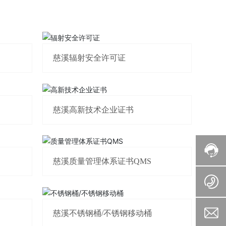
慈溪辐射安全许可证
慈溪高新技术企业证书
慈溪质量管理体系证书QMS
慈溪不锈钢桶/不锈钢移动桶