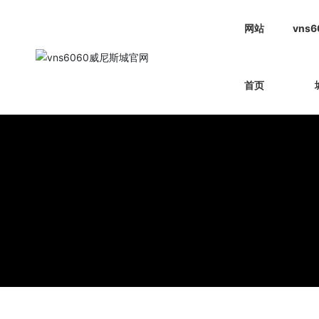
vnsr威尼斯城官网登入
网站
vns
首页