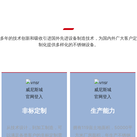
力度淘汰老旧设备，增添科技含量高的装备及实施智能化
ADVANTAGE
技术等，不断提高工艺水平，在减轻作业强度，改善工作
产品优势
环境的同时，提高了新产品研发的频率，让多项技术指标
均列行业前茅。
多年的技术创新和吸收引进国外先进设备制造技术，为国内外广大客户定
企业要发展，管理是关键。针对自身产品的特点，我们随
制化提供多样化的不锈钢设备。
即引入了"6S定置，定位，定量"的精细化管理，确保产品
质量。与此同时，进一步完善售后服务工作，做到客户选
择vnsr威尼斯城官网登入产品，无后顾之忧。
质量揽客户，诚信留客户。我们要踔厉奋发，勇敢前行，
不断探索进步。真诚期待与国内外客户建立共赢的友好合
作关系，携手共创美好的未来。
非标定制
生产能力
从技术设计，到加工制造，可
拥有119亩土地面积，50000平
以满足各类客户的非标定制需
方米厂房面积，年生产不锈钢