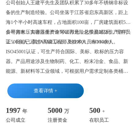
公司创始人王建平先生及团队积累了30多年不锈钢非标设
备的生产制造经验。公司坐落于江苏省启东高新区，距上
海1个半小时高速车程，占地面积100亩，厂房建筑面积5万
多平方米，实缴注册资金5000万元，总投资2亿元，现有员
公司拥有压力容器生产许可证和危险化学品罐体生产许可
工500余人，其中高级工程师及技术人员有100余人。
证，目前已通过ASME认证、ISO9001、ISO14001、
ISO45001认证，可生产符合国际、美标、欧标的压力容
器。产品用途涉及生物制药、化工、粉末冶金、食品、新
能源、新材料等工业领域，可根据用户需求定制各类桶、
罐、槽等不锈钢设备。vnsr威尼斯城官网登入是中国制药
装备行业、奶业、电源行业等协会会员单位,现有各项专利
查看详情 +
20余项，为全球50多个国家和地区的2000多家客户提供产
1997
5000
500
品及服务。
年
万
+
我们深知研发创新是企业生存的命脉。长期以来，始终坚
公司成立
注册资金
在职员工
持以"科技兴业，与时俱进，精益求精"的经营理念，加大